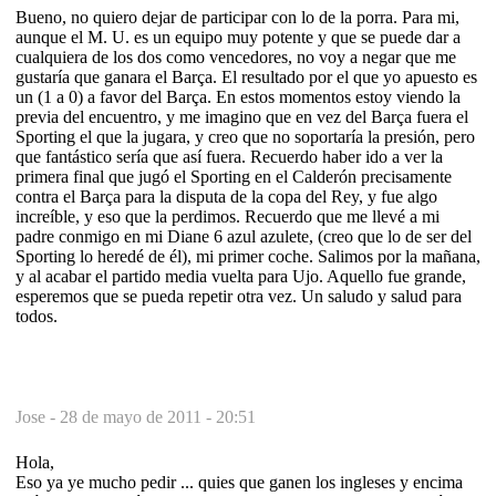
Bueno, no quiero dejar de participar con lo de la porra. Para mi,
aunque el M. U. es un equipo muy potente y que se puede dar a
cualquiera de los dos como vencedores, no voy a negar que me
gustaría que ganara el Barça. El resultado por el que yo apuesto es
un (1 a 0) a favor del Barça. En estos momentos estoy viendo la
previa del encuentro, y me imagino que en vez del Barça fuera el
Sporting el que la jugara, y creo que no soportaría la presión, pero
que fantástico sería que así fuera. Recuerdo haber ido a ver la
primera final que jugó el Sporting en el Calderón precisamente
contra el Barça para la disputa de la copa del Rey, y fue algo
increíble, y eso que la perdimos. Recuerdo que me llevé a mi
padre conmigo en mi Diane 6 azul azulete, (creo que lo de ser del
Sporting lo heredé de él), mi primer coche. Salimos por la mañana,
y al acabar el partido media vuelta para Ujo. Aquello fue grande,
esperemos que se pueda repetir otra vez. Un saludo y salud para
todos.
Jose -
28 de mayo de 2011 - 20:51
Hola,
Eso ya ye mucho pedir ... quies que ganen los ingleses y encima