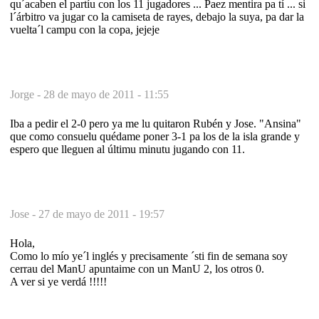
qu´acaben el partíu con los 11 jugadores ... Paez mentira pa tí ... si
l´árbitro va jugar co la camiseta de rayes, debajo la suya, pa dar la
vuelta´l campu con la copa, jejeje
Jorge -
28 de mayo de 2011 - 11:55
Iba a pedir el 2-0 pero ya me lu quitaron Rubén y Jose. "Ansina"
que como consuelu quédame poner 3-1 pa los de la isla grande y
espero que lleguen al últimu minutu jugando con 11.
Jose -
27 de mayo de 2011 - 19:57
Hola,
Como lo mío ye´l inglés y precisamente ´sti fin de semana soy
cerrau del ManU apuntaime con un ManU 2, los otros 0.
A ver si ye verdá !!!!!