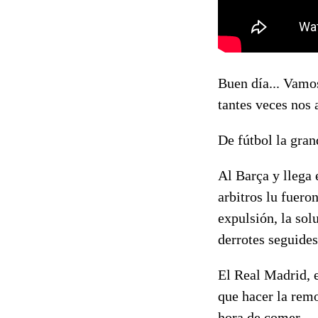
Buen día... Vamo
tantes veces nos 
De fútbol la gra
Al Barça y llega 
arbitros lu fuero
expulsión, la sol
derrotes seguides
El Real Madrid, e
que hacer la remo
hora de comer.